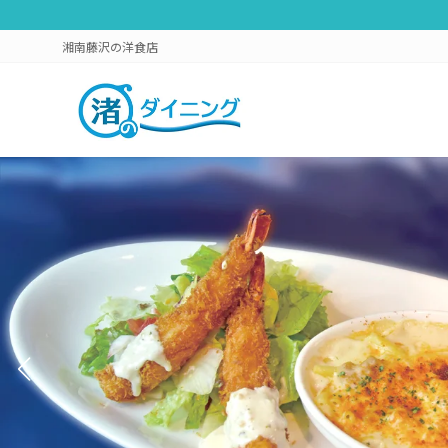
コ
ナ
ン
ビ
湘南藤沢の洋食店
テ
ゲ
ン
ー
ツ
シ
へ
ョ
ス
ン
キ
に
ッ
移
プ
動