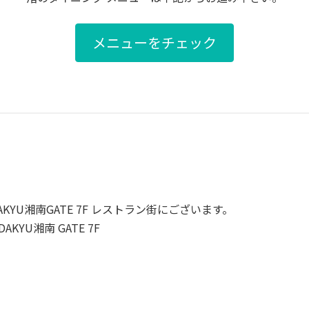
メニューをチェック
YU湘南GATE 7F レストラン街にございます。
KYU湘南 GATE 7F